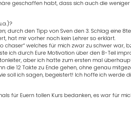
häre geschaffen habt, dass sich auch die weniger 
.a.)?
len; durch den Tipp von Sven den 3. Schlag eine 8tel
rt, hat mir vorher noch kein Lehrer so erklärt.
no chaser“ welches für mich zwar zu schwer war, b
e ich durch Eure Motivation über den B-Teil improv
tonleiter, aber ich hatte zum ersten mal überhaup
ann die 12 Takte zu Ende gehen, ohne genau mitge
e soll ich sagen, begeistert! Ich hoffe ich werde d
s für Euern tollen Kurs bedanken, es war für mich